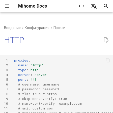
Mihomo Docs
И
简体中文
н
English
Введение
Конфигурация
Прокси
Часто задаваемые
Синтаксис
Типы DNS
Порт прокси
Содержимое провайдеров
Предопределенные
Настройка провайдеров
http
и
Русский
HTTP
вопросы
прокси
группы прокси
правил
ц
Быстрая настройка
hosts
Tun
socks
Клиент
Ручной выбор
и
Процесс разрешения DNS
listeners
mixed
 1
proxies
:
а
Веб-панель
Автоматический выбор
 2
-
name
:
"http"
 3
type
:
http
redirect
л
 4
server
:
server
Создание сервиса
Автоматический откат
 5
port
:
443
и
tproxy
 6
# username: username
 7
# password: password
з
Сторонние инструменты/
Балансировка нагрузки
 8
# tls: true # https
клиенты
tun
 9
# skip-cert-verify: true
а
Цепочка прокси
10
# name-cert-verify: example.com
ц
11
# sni: custom.com
ShadowSocks
12
# fingerprint: xxxx # как в experimental.finge