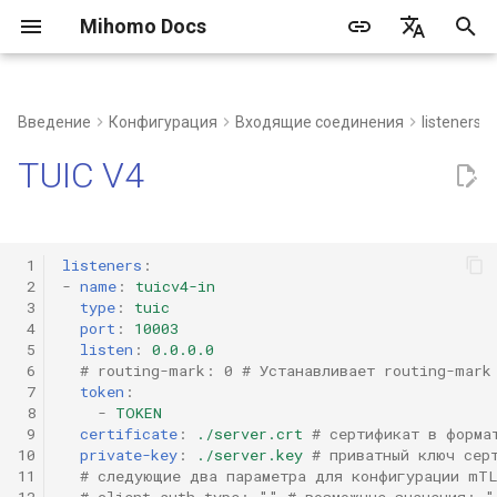
Mihomo Docs
И
简体中文
н
English
Введение
Конфигурация
Входящие соединения
listeners
Часто задаваемые
Синтаксис
Типы DNS
Настройка TLS
Содержимое провайдеров
Предопределенные
Настройка провайдеров
и
Русский
TUIC V4
вопросы
прокси
группы прокси
правил
ц
Быстрая настройка
hosts
Настройка транспортного
Клиент
уровня
Ручной выбор
и
Процесс разрешения DNS
 1
listeners
:
а
Веб-панель
dialer-proxy
Автоматический выбор
 2
-
name
:
tuicv4-in
 3
type
:
tuic
л
 4
port
:
10003
Создание сервиса
Встроенные исходящие
Автоматический откат
 5
listen
:
0.0.0.0
и
соединения
 6
# routing-mark: 0 # Устанавливает routing-mark
 7
token
:
з
Сторонние инструменты/
Балансировка нагрузки
 8
-
TOKEN
клиенты
DIRECT
 9
certificate
:
./server.crt
# сертификат в форма
а
Цепочка прокси
10
private-key
:
./server.key
# приватный ключ сер
ц
DNS
11
# следующие два параметра для конфигурации mTL
12
# client-auth-type: "" # возможные значения: "