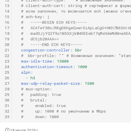
и
13
# client-auth-cert: string # сертификат в форм
Rematch
14
# если заполнен, то включается ech (можно сген
я
15
# ech-key: |
16
#   -----BEGIN ECH KEYS-----
HTTP
п
17
#   ACATwY30o/RKgD6hgeQxwrSiApLaCgU+HKh7B6SUrA
18
#   madSJjYQIf9o1N5GXjkW4DEEeb17qMxHdwMdNnwADA
о
SOCKS
19
#   dC5jb20AAA==
20
#   -----END ECH KEYS-----
и
21
congestion-controller
:
bbr
Shadowsocks
22
#  bbr-profile: "" # Возможные значения: "stan
с
23
max-idle-time
:
15000
ShadowsocksR
24
authentication-timeout
:
1000
к
25
alpn
:
26
-
h3
а
Snell
27
max-udp-relay-packet-size
:
1500
28
# mux-option:
29
#   padding: true
VMess
30
#   brutal:
31
#     enabled: true
VLESS
32
#     up: 1000 # по умолчанию в Mbps
33
#     down: 1000
Trojan
18 июля 2026 г.