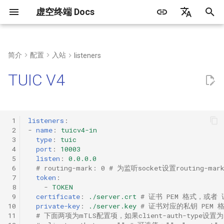
虚空终端 Docs
正
简体中文
在
English
简介
配置
入站
listeners
常见问题
语法
DNS类型
TLS配置
代理集合内容
内置代理组
规则集合内容
初
Русский
TUIC V4
始
客户端
快捷配置
hosts
传输层配置
手动选择
化
web面板
解析流程
dialer-proxy
自动选择
 1
listeners
:
搜
 2
-
name
:
tuicv4-in
 3
type
:
tuic
创建运行服务
内置代理策略
自动回退
索
 4
port
:
10003
 5
listen
:
0.0.0.0
引
三方工具/客户端
DIRECT
负载均衡
 6
# routing-mark: 0 # 为监听socket设置routing-m
 7
token
:
擎
 8
-
TOKEN
DNS
链式代理
 9
certificate
:
./server.crt
# 证书 PEM 格式，或者
10
private-key
:
./server.key
# 证书对应的私钥 PEM
Rematch
11
# 下面两项为mTLS配置项，如果client-auth-type设置为 "ve