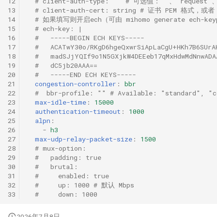
12
# client-auth-type: "" # 可选值：""、"request"、"
13
# client-auth-cert: string # 证书 PEM 格式，
HTTP
14
# 如果填写则开启ech（可由 mihomo generate ech-k
15
# ech-key: |
16
#   -----BEGIN ECH KEYS-----
SOCKS
17
#   ACATwY30o/RKgD6hgeQxwrSiApLaCgU+HKh7B6SUrA
18
#   madSJjYQIf9o1N5GXjkW4DEEeb17qMxHdwMdNnwADA
Shadowsocks
19
#   dC5jb20AAA==
20
#   -----END ECH KEYS-----
21
congestion-controller
:
bbr
ShadowsocksR
22
#  bbr-profile: "" # Available: "standard", "c
23
max-idle-time
:
15000
Snell
24
authentication-timeout
:
1000
25
alpn
:
26
-
h3
VMess
27
max-udp-relay-packet-size
:
1500
28
# mux-option:
VLESS
29
#   padding: true
30
#   brutal:
31
#     enabled: true
Trojan
32
#     up: 1000 # 默认 Mbps
33
#     down: 1000
AnyTLS
2026年7月8日