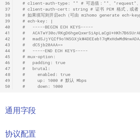
36
# client-auth-type: "" # 可选值：""、"request"、"
Mieru
37
# client-auth-cert: string # 证书 PEM 格式，
38
# 如果填写则开启ech（可由 mihomo generate ech-k
39
# ech-key: |
Sudoku
40
#   -----BEGIN ECH KEYS-----
41
#   ACATwY30o/RKgD6hgeQxwrSiApLaCgU+HKh7B6SUrA
Hysteria
42
#   madSJjYQIf9o1N5GXjkW4DEEeb17qMxHdwMdNnwADA
43
#   dC5jb20AAA==
44
#   -----END ECH KEYS-----
Hysteria2
45
# mux-option:
46
#   padding: true
47
#   brutal:
TUIC
48
#     enabled: true
49
#     up: 1000 # 默认 Mbps
ShadowQUIC
50
#     down: 1000
WireGuard
通用字段
Tailscale
SSH
协议配置