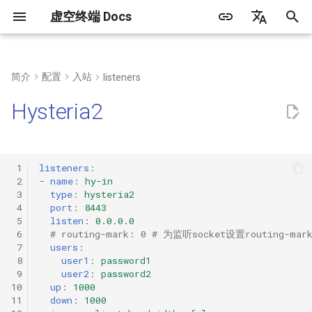
虚空终端 Docs
正
简体中文
在
English
简介
配置
入站
listeners
常见问题
语法
DNS类型
通用字段
TLS配置
代理集合内容
内置代理组
规则集合内容
初
Русский
Hysteria2
始
客户端
快捷配置
hosts
协议配置
传输层配置
手动选择
化
web面板
解析流程
dialer-proxy
自动选择
users
 1
listeners
:
搜
 2
-
name
:
hy-in
 3
type
:
hysteria2
创建运行服务
内置代理策略
自动回退
up/down
索
 4
port
:
8443
 5
listen
:
0.0.0.0
引
三方工具/客户端
DIRECT
负载均衡
ignore-client-bandwidth
 6
# routing-mark: 0 # 为监听socket设置routing-m
 7
users
:
擎
 8
user1
:
password1
DNS
链式代理
obfs
 9
user2
:
password2
10
up
:
1000
Rematch
obfs-password
11
down
:
1000