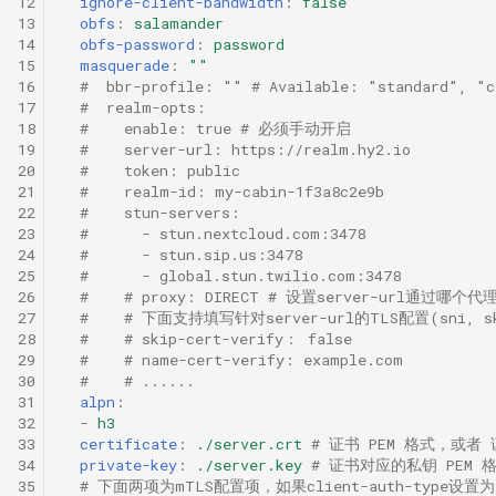
12
ignore-client-bandwidth
:
false
13
obfs
:
salamander
HTTP
masquerade
14
obfs-password
:
password
15
masquerade
:
""
16
#  bbr-profile: "" # Available: "standard", "c
SOCKS
realm-opts
17
#  realm-opts:
18
#    enable: true # 必须手动开启
Shadowsocks
alpn
19
#    server-url: https://realm.hy2.io
20
#    token: public
21
#    realm-id: my-cabin-1f3a8c2e9b
ShadowsocksR
certificate/private-key
22
#    stun-servers:
23
#      - stun.nextcloud.com:3478
Snell
24
#      - stun.sip.us:3478
25
#      - global.stun.twilio.com:3478
26
#    # proxy: DIRECT # 设置server-url通过哪
VMess
27
#    # 下面支持填写针对server-url的TLS配置(sni, skip-c
28
#    # skip-cert-verify： false
VLESS
29
#    # name-cert-verify: example.com
30
#    # ......
31
alpn
:
Trojan
32
-
h3
33
certificate
:
./server.crt
# 证书 PEM 格式，或者
34
private-key
:
./server.key
# 证书对应的私钥 PEM
AnyTLS
35
# 下面两项为mTLS配置项，如果client-auth-type设置为 "ve