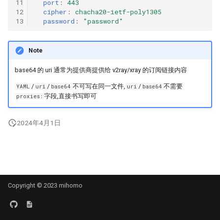
11
port
:
443
12
cipher
:
chacha20-ietf-poly1305
HTTP
VMess
13
password
:
"password"
SOCKS
VLESS
Note
Shadowsocks
Trojan
base64 的 uri 通常为提供商提供给 v2ray/xray 的订阅链接内容
ShadowsocksR
AnyTLS
/
/
不可写在同一文件,
/
不需要
YAML
uri
base64
uri
base64
字段,直接书写即可
proxies:
Snell
Mieru
2024年4月1日
VMess
Sudoku
VLESS
TUIC v4
Trojan
TUIC v5
Copyright © 2023 mihomo
AnyTLS
ShadowQUIC