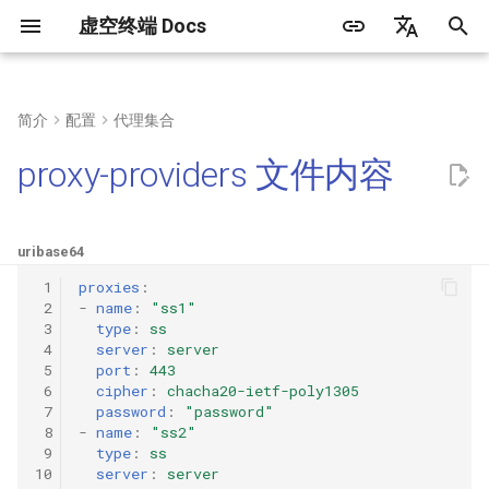
虚空终端 Docs
正
简体中文
在
English
简介
配置
代理集合
常见问题
语法
DNS类型
代理端口
TLS配置
内置代理组
规则集合内容
http
初
Русский
proxy-providers 文件内容
始
客户端
快捷配置
hosts
Tun
传输层配置
手动选择
socks
化
uri
base64
web面板
解析流程
listeners
dialer-proxy
自动选择
mixed
搜
 1
proxies
:
 2
-
name
:
"ss1"
创建运行服务
内置代理策略
自动回退
redirect
索
 3
type
:
ss
引
 4
server
:
server
三方工具/客户端
DIRECT
负载均衡
tproxy
 5
port
:
443
擎
 6
cipher
:
chacha20-ietf-poly1305
 7
password
:
"password"
DNS
链式代理
tun
 8
-
name
:
"ss2"
 9
type
:
ss
Rematch
ShadowSocks
10
server
:
server