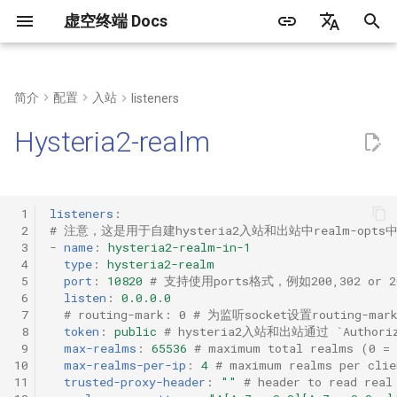
虚空终端 Docs
正
简体中文
在
English
简介
配置
入站
listeners
常见问题
语法
DNS类型
通用字段
TLS配置
代理集合内容
内置代理组
规则集合内容
初
Русский
Hysteria2-realm
始
客户端
快捷配置
hosts
协议配置
传输层配置
手动选择
化
web面板
解析流程
dialer-proxy
自动选择
 1
listeners
:
搜
 2
# 注意，这是用于自建hysteria2入站和出站中realm-opts中
 3
-
name
:
hysteria2-realm-in-1
创建运行服务
内置代理策略
自动回退
索
 4
type
:
hysteria2-realm
 5
port
:
10820
# 支持使用ports格式，例如200,302 or 200
引
三方工具/客户端
DIRECT
负载均衡
 6
listen
:
0.0.0.0
 7
# routing-mark: 0 # 为监听socket设置routing-m
擎
 8
token
:
public
# hysteria2入站和出站通过 `Authoriz
DNS
链式代理
 9
max-realms
:
65536
# maximum total realms (0 =
10
max-realms-per-ip
:
4
# maximum realms per clie
Rematch
11
trusted-proxy-header
:
""
# header to read real