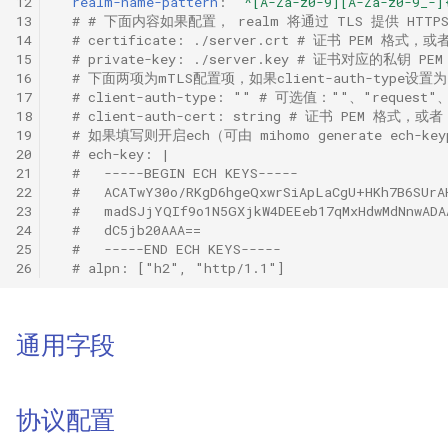
12
realm-name-pattern
:
"^[A-Za-z0-9][A-Za-z0-9_-]
13
# # 下面内容如果配置， realm 将通过 TLS 提供 HTT
HTTP
14
# certificate: ./server.crt # 证书 PEM 格式
15
# private-key: ./server.key # 证书对应的私钥
16
# 下面两项为mTLS配置项，如果client-auth-type设置为 "ve
SOCKS
17
# client-auth-type: "" # 可选值：""、"request"、"
18
# client-auth-cert: string # 证书 PEM 格式，
Shadowsocks
19
# 如果填写则开启ech（可由 mihomo generate ech-k
20
# ech-key: |
21
#   -----BEGIN ECH KEYS-----
ShadowsocksR
22
#   ACATwY30o/RKgD6hgeQxwrSiApLaCgU+HKh7B6SUrA
23
#   madSJjYQIf9o1N5GXjkW4DEEeb17qMxHdwMdNnwADA
Snell
24
#   dC5jb20AAA==
25
#   -----END ECH KEYS-----
26
# alpn: ["h2", "http/1.1"]
VMess
VLESS
通用字段
Trojan
协议配置
AnyTLS