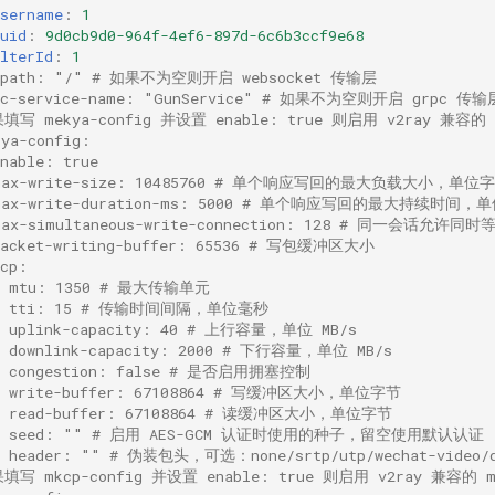
username
:
1
uid
:
9d0cb9d0-964f-4ef6-897d-6c6b3ccf9e68
lterId
:
1
-path: "/" # 如果不为空则开启 websocket 传输层
pc-service-name: "GunService" # 如果不为空则开启 grpc 传输
填写 mekya-config 并设置 enable: true 则启用 v2ray 兼容
kya-config:
enable: true
 max-write-size: 10485760 # 单个响应写回的最大负载大小，单位
 max-write-duration-ms: 5000 # 单个响应写回的最大持续时间，
max-simultaneous-write-connection: 128 # 同一会话允
packet-writing-buffer: 65536 # 写包缓冲区大小
kcp:
  mtu: 1350 # 最大传输单元
   tti: 15 # 传输时间间隔，单位毫秒
  uplink-capacity: 40 # 上行容量，单位 MB/s
  downlink-capacity: 2000 # 下行容量，单位 MB/s
  congestion: false # 是否启用拥塞控制
  write-buffer: 67108864 # 写缓冲区大小，单位字节
  read-buffer: 67108864 # 读缓冲区大小，单位字节
   seed: "" # 启用 AES-GCM 认证时使用的种子，留空使用默认认证
  header: "" # 伪装包头，可选：none/srtp/utp/wechat-video/d
填写 mkcp-config 并设置 enable: true 则启用 v2ray 兼容的