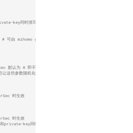
rivate-key同时填写）
JS0 # 可由 mihomo generate reality-keypair 命令生成
Sec 默认为 0 即不启用
务必让这些参数随机化
erSec 时生效
erSec 时生效
e和private-key同时填写）