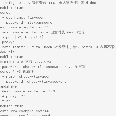
s-config: # JLS 替代普通 TLS；未认证连接回落到 dest
enable: true
users:
  - username: jls-user
    password: jls-password
dest: www.example.com:443
# sni: www.example.com # 留空时从 dest 推导
# alpn: [h2, http/1.1]
# proxy: ""
# rate-limit: 0 # fallback 转发限速，单位 bit/s；0 表示不限
adow-tls:
enable: true
version: 3 # 支持 v1/v2/v3
# password: shadow-tls-password # v2 配置项
users: # v3 配置项
  - name: shadow-tls-user
    password: shadow-tls-password
handshake:
  dest: www.example.com:443
  # proxy: ""
s-tls:
enable: true
dest: www.example.com:443
password: restls-password