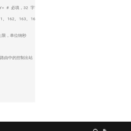
mNkZWY= # 必填，32 字节主密钥的 base64 编码
161, 162, 163, 164, 165, 166, 167, 168, 169, 170, 171, 
机延迟上限，单位纳秒
议和对端路由中的控制出站 tag 一致