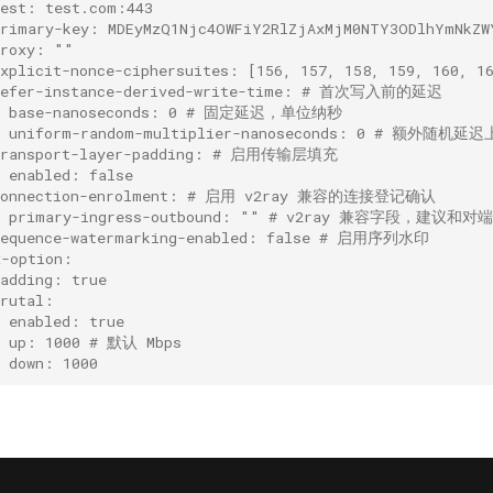
dest: test.com:443
primary-key: MDEyMzQ1Njc4OWFiY2RlZjAxMjM0NTY3ODlhY
proxy: ""
explicit-nonce-ciphersuites: [156, 157, 158, 159, 160, 
defer-instance-derived-write-time: # 首次写入前的延迟
  base-nanoseconds: 0 # 固定延迟，单位纳秒
  uniform-random-multiplier-nanoseconds: 0 # 额外随
transport-layer-padding: # 启用传输层填充
  enabled: false
connection-enrolment: # 启用 v2ray 兼容的连接登记确认
  primary-ingress-outbound: "" # v2ray 兼容字段，建
sequence-watermarking-enabled: false # 启用序列水印
x-option:
padding: true
brutal:
  enabled: true
  up: 1000 # 默认 Mbps
  down: 1000