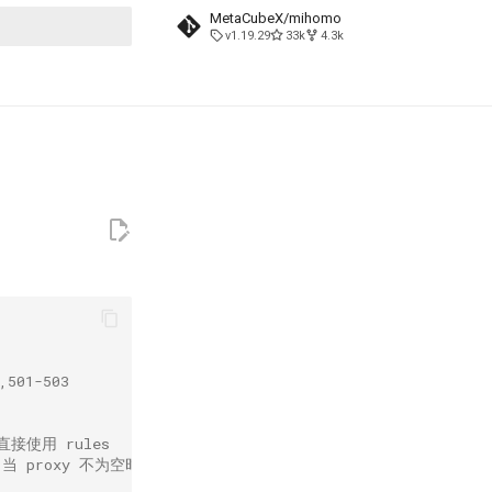
MetaCubeX/mihomo
v1.19.29
33k
4.3k
搜索引擎
501-503
则直接使用 rules
 (当 proxy 不为空时，这里的 proxy 名称必须合法，否则会出错)