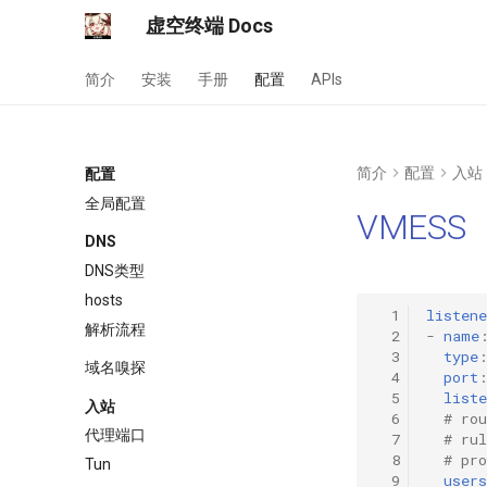
虚空终端 Docs
简介
安装
手册
配置
APIs
简介
配置
入站
配置
全局配置
VMESS
DNS
DNS类型
hosts
  1
listene
解析流程
  2
-
name
  3
type
域名嗅探
  4
port
  5
liste
入站
  6
# ro
代理端口
  7
# ru
  8
# p
Tun
  9
users