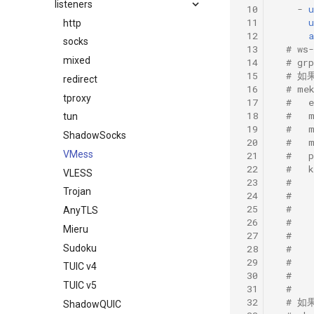
listeners
 10
-
 11
u
http
 12
a
socks
 13
# ws
mixed
 14
# gr
 15
# 如果
redirect
 16
# me
tproxy
 17
#   
 18
#  
tun
 19
#  
ShadowSocks
 20
#   
VMess
 21
#   
 22
#   
VLESS
 23
#   
Trojan
 24
#  
 25
#   
AnyTLS
 26
#   
Mieru
 27
#   
Sudoku
 28
#   
 29
#   
TUIC v4
 30
#  
TUIC v5
 31
#   
 32
# 如果
ShadowQUIC