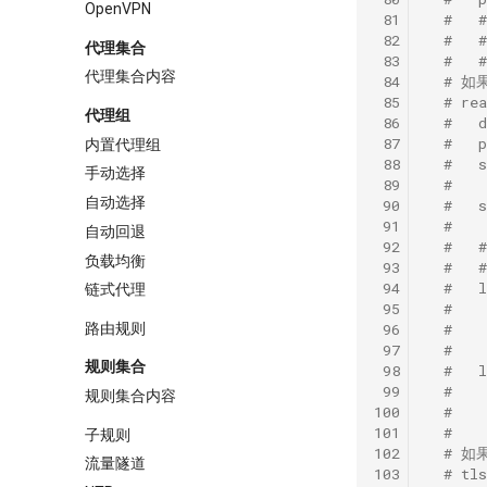
OpenVPN
 81
#   
 82
#   
代理集合
 83
#   
代理集合内容
 84
# 如果
 85
# re
代理组
 86
#   
 87
#   
内置代理组
 88
#   
手动选择
 89
#    
自动选择
 90
#   
 91
#   
自动回退
 92
#  
负载均衡
 93
#  
 94
#   
链式代理
 95
#   
 96
#   
路由规则
 97
#   
规则集合
 98
#   
 99
#   
规则集合内容
100
#   
101
#   
子规则
102
# 如果
流量隧道
103
# tl