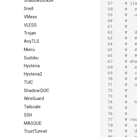
ShadowsocksR
 57
# jl
 58
#   
Snell
 59
#   
VMess
 60
#   
VLESS
 61
#   
 62
#   
Trojan
 63
#   
AnyTLS
 64
#   
 65
#   
Mieru
 66
#   
Sudoku
 67
# sh
Hysteria
 68
#   
 69
#   
Hysteria2
 70
#   
TUIC
 71
#   
 72
#   
ShadowQUIC
 73
#   
WireGuard
 74
#   
Tailscale
 75
#   
 76
#   
SSH
 77
# re
MASQUE
 78
#   
 79
#   
TrustTunnel
 80
#   