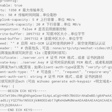
cp-config:
enable: true
mtu: 1350 # 最大传输单元
 tti: 50 # 传输时间间隔，单位毫秒
uplink-capacity: 5 # 上行容量，单位 MB/s
downlink-capacity: 20 # 下行容量，单位 MB/s
congestion: false # 是否启用拥塞控制
write-buffer: 2097152 # 写缓冲区大小，单位字节
read-buffer: 2097152 # 读缓冲区大小，单位字节
 seed: "" # 启用 AES-GCM 认证时使用的种子，留空使用默认认证
header: "" # 伪装包头，可选：none/srtp/utp/wechat-video/dtl
面两项如果填写则开启 tls（需要同时填写）
rtificate: ./server.crt # 证书 PEM 格式，或者 证书的路径
ivate-key: ./server.key # 证书对应的私钥 PEM 格式，或者私钥
两项为mTLS配置项，如果client-auth-type设置为 "verify-if-give
ient-auth-type: "" # 可选值：""、"request"、"require-any"、
ient-auth-cert: string # 证书 PEM 格式，或者 证书的路径
填写则开启ech（可由 mihomo generate ech-keypair <明文域名
h-key: |
-----BEGIN ECH KEYS-----
ACATwY30o/RKgD6hgeQxwrSiApLaCgU+HKh7B6SUrAHaDwBD/g0APwAA
madSJjYQIf9o1N5GXjkW4DEEeb17qMxHdwMdNnwADAABAAEAAQACAAEA
dC5jb20AAA==
-----END ECH KEYS-----