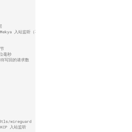
层
的 Mekya 入站监听（不可与 mkcp/ws/grpc 同时使用）
字节
单位毫秒
许同时等待写回的请求数
tls/wireguard
 mKCP 入站监听