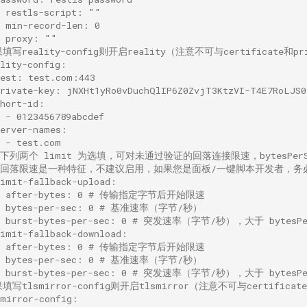
# restls-script: ""
# min-record-len: 0
# proxy: ""
填写reality-config则开启reality（注意不可与certificate和p
ality-config:
dest: test.com:443
private-key: jNXHt1yRo0vDuchQlIP6Z0ZvjT3KtzVI-T4E7RoL
short-id:
 - 0123456789abcdef
server-names:
  - test.com
 #下列两个 limit 为选填，可对未通过验证的回落连接限速，bytesPer
 #回落限速是一种特征，不建议启用，如果您是面板/一键脚本开发者，
limit-fallback-upload:
  after-bytes: 0 # 传输指定字节后开始限速
  bytes-per-sec: 0 # 基准速率（字节/秒）
  burst-bytes-per-sec: 0 # 突发速率（字节/秒），大于 bytesP
limit-fallback-download:
  after-bytes: 0 # 传输指定字节后开始限速
  bytes-per-sec: 0 # 基准速率（字节/秒）
  burst-bytes-per-sec: 0 # 突发速率（字节/秒），大于 bytesP
填写tlsmirror-config则开启tlsmirror（注意不可与certificat
smirror-config: