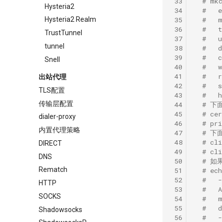
 33
# mk
Hysteria2
 34
#   
 35
#   
Hysteria2 Realm
 36
#  
TrustTunnel
 37
#   
tunnel
 38
#   
 39
#   
Snell
 40
#   
 41
#   
出站代理
 42
#  
TLS配置
 43
#   
传输层配置
 44
# 下
 45
# ce
dialer-proxy
 46
# pr
内置代理策略
 47
# 下面
 48
# cl
DIRECT
 49
# cl
DNS
 50
# 如果
Rematch
 51
# ec
 52
#   
HTTP
 53
#   
SOCKS
 54
#   
 55
#   
Shadowsocks
 56
#   