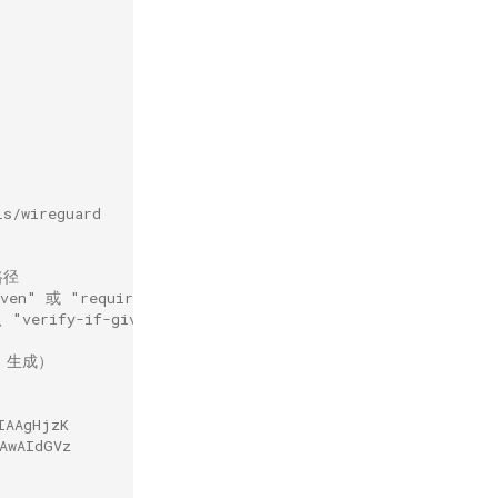
s/wireguard
路径
n" 或 "require-and-verify" 则client-auth-cert必须不为空
"verify-if-given"、"require-and-verify"
> 生成）
IAAgHjzK
AwAIdGVz