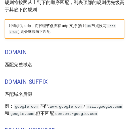
规则将按照从上到下的顺序匹配，列表顶部的规则优先级高
MASQUE
于其底下的规则
PROCESS-NAME
TrustTunnel
PROCESS-NAME-
如请求为 udp，而代理节点没有 udp 支持 (例如
节点没写
ss
udp:
),则会继续向下匹配
true
WILDCARD
OpenVPN
PROCESS-NAME-REGEX
DOMAIN
UID
匹配完整域名
NETWORK
DOMAIN-SUFFIX
DSCP
匹配域名后缀
RULE-SET
例：
匹配
/
google.com
www.google.com
mail.google.com
和
,但不匹配
google.com
content-google.com
AND & OR & NOT