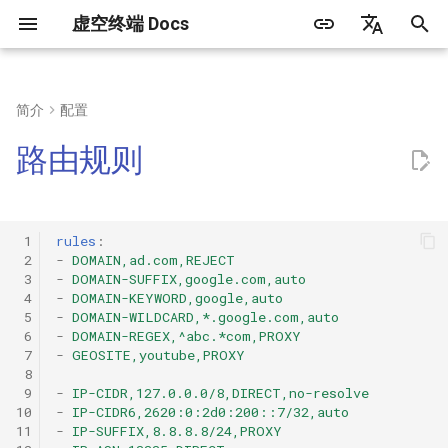
虚空终端 Docs
正
简体中文
在
English
简介
配置
常见问题
语法
DNS类型
代理端口
TLS配置
代理集合内容
内置代理组
优先级
规则集合内容
http
初
Русский
路由规则
始
客户端
快捷配置
hosts
Tun
传输层配置
手动选择
DOMAIN
socks
化
web面板
解析流程
listeners
dialer-proxy
自动选择
DOMAIN-SUFFIX
mixed
 1
rules
:
搜
 2
-
DOMAIN,ad.com,REJECT
 3
-
DOMAIN-SUFFIX,google.com,auto
创建运行服务
内置代理策略
自动回退
DOMAIN-KEYWORD
redirect
索
 4
-
DOMAIN-KEYWORD,google,auto
 5
-
DOMAIN-WILDCARD,*.google.com,auto
引
三方工具/客户端
DIRECT
负载均衡
DOMAIN-WILDCARD
tproxy
 6
-
DOMAIN-REGEX,^abc.*com,PROXY
 7
-
GEOSITE,youtube,PROXY
擎
 8
DNS
链式代理
DOMAIN-REGEX
tun
 9
-
IP-CIDR,127.0.0.0/8,DIRECT,no-resolve
10
-
IP-CIDR6,2620:0:2d0:200::7/32,auto
Rematch
GEOSITE
ShadowSocks
11
-
IP-SUFFIX,8.8.8.8/24,PROXY