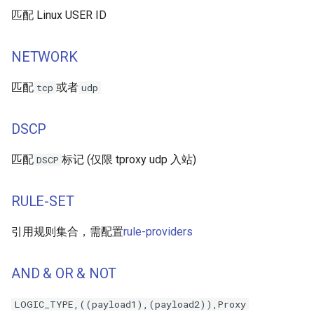
匹配 Linux USER ID
NETWORK
匹配
或者
tcp
udp
DSCP
匹配
标记 (仅限 tproxy udp 入站)
DSCP
RULE-SET
引用规则集合，需配置
rule-providers
AND & OR & NOT
LOGIC_TYPE,((payload1),(payload2)),Proxy