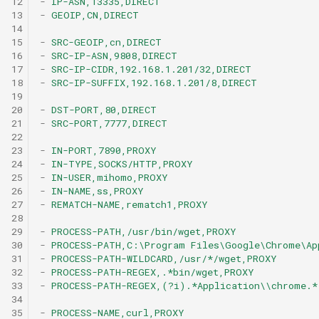
12
-
IP-ASN,13335,DIRECT
13
-
GEOIP,CN,DIRECT
HTTP
IP-CIDR & IP-CIDR6
VMess
14
15
-
SRC-GEOIP,cn,DIRECT
16
-
SRC-IP-ASN,9808,DIRECT
SOCKS
IP-SUFFIX
VLESS
17
-
SRC-IP-CIDR,192.168.1.201/32,DIRECT
18
-
SRC-IP-SUFFIX,192.168.1.201/8,DIRECT
Shadowsocks
IP-ASN
Trojan
19
20
-
DST-PORT,80,DIRECT
21
-
SRC-PORT,7777,DIRECT
ShadowsocksR
GEOIP
AnyTLS
22
23
-
IN-PORT,7890,PROXY
Snell
SRC-GEOIP
Mieru
24
-
IN-TYPE,SOCKS/HTTP,PROXY
25
-
IN-USER,mihomo,PROXY
26
-
IN-NAME,ss,PROXY
VMess
SRC-IP-ASN
Sudoku
27
-
REMATCH-NAME,rematch1,PROXY
28
VLESS
SRC-IP-CIDR
TUIC v4
29
-
PROCESS-PATH,/usr/bin/wget,PROXY
30
-
PROCESS-PATH,C:\Program Files\Google\Chrome\Ap
31
-
PROCESS-PATH-WILDCARD,/usr/*/wget,PROXY
Trojan
SRC-IP-SUFFIX
TUIC v5
32
-
PROCESS-PATH-REGEX,.*bin/wget,PROXY
33
-
PROCESS-PATH-REGEX,(?i).*Application\\chrome.*
34
AnyTLS
DST-PORT
ShadowQUIC
35
-
PROCESS-NAME,curl,PROXY