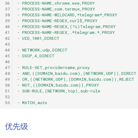
36
-
PROCESS-NAME,chrome.exe,PROXY
Mieru
SRC-PORT
Hysteria2
37
-
PROCESS-NAME,com.termux,PROXY
38
-
PROCESS-NAME-WILDCARD,*telegram*,PROXY
39
-
PROCESS-NAME-REGEX,curl$,PROXY
Sudoku
IN-PORT
Hysteria2 Realm
40
-
PROCESS-NAME-REGEX,(?i)Telegram,PROXY
41
-
PROCESS-NAME-REGEX,.*telegram.*,PROXY
Hysteria
IN-TYPE
TrustTunnel
42
-
UID,1001,DIRECT
43
44
-
NETWORK,udp,DIRECT
Hysteria2
IN-USER
tunnel
45
-
DSCP,4,DIRECT
46
47
-
RULE-SET,providername,proxy
TUIC
IN-NAME
Snell
48
-
AND,((DOMAIN,baidu.com),(NETWORK,UDP)),DIRECT
49
-
OR,((NETWORK,UDP),(DOMAIN,baidu.com)),REJECT
ShadowQUIC
REMATCH-NAME
50
-
NOT,((DOMAIN,baidu.com)),PROXY
51
-
SUB-RULE,(NETWORK,tcp),sub-rule
52
WireGuard
PROCESS-PATH
53
-
MATCH,auto
Tailscale
PROCESS-PATH-
WILDCARD
优先级
SSH
PROCESS-PATH-REGEX