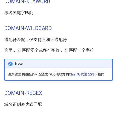
DOMAIN-KEYWORD
SUB-RULE
域名关键字匹配
MATCH
DOMAIN-WILDCARD
附加参数
通配符匹配，仅支持
和
通配符
*
?
no-resolve
这里，
匹配零个或多个字符，
匹配一个字符
*
?
src
Note
注意这里的通配符和配置文件其他地方的
Clash格式通配符
不相同
DOMAIN-REGEX
域名正则表达式匹配