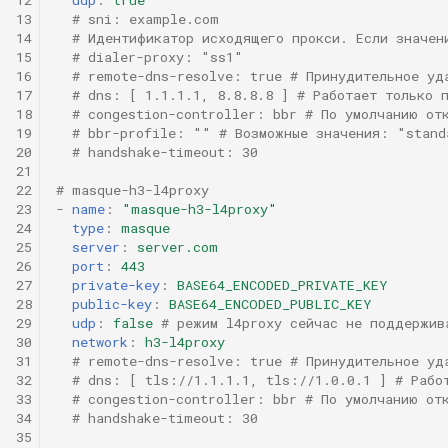
udp
и
13
# sni: example.com
VMess
14
# Идентификатор исходящего прокси. Если значен
я
remote-dns-resolve
15
# dialer-proxy: "ss1"
16
# remote-dns-resolve: true # Принудительное уд
VLESS
п
17
# dns: [ 1.1.1.1, 8.8.8.8 ] # Работает только 
dns
18
# congestion-controller: bbr # По умолчанию от
о
Trojan
19
# bbr-profile: "" # Возможные значения: "stand
20
# handshake-timeout: 30
congestion-controller
и
21
AnyTLS
22
# masque-h3-l4proxy
с
network
23
-
name
:
"masque-h3-l4proxy"
Mieru
24
type
:
masque
к
25
server
:
server.com
handshake-timeout
26
port
:
443
а
Sudoku
27
private-key
:
BASE64_ENCODED_PRIVATE_KEY
28
public-key
:
BASE64_ENCODED_PUBLIC_KEY
29
udp
:
false
# режим l4proxy сейчас не поддержив
TUIC v4
30
network
:
h3-l4proxy
31
# remote-dns-resolve: true # Принудительное уд
TUIC v5
32
# dns: [ tls://1.1.1.1, tls://1.0.0.1 ] # Рабо
33
# congestion-controller: bbr # По умолчанию от
34
# handshake-timeout: 30
ShadowQUIC
35