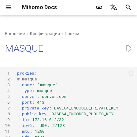
Mihomo Docs
И
简体中文
н
English
Введение
Конфигурация
Прокси
Часто задаваемые
Синтаксис
Типы DNS
Порт прокси
Получение конфигурации
Содержимое провайдеров
Предопределенные
Настройка провайдеров
http
и
Русский
MASQUE
вопросы
MASQUE
прокси
группы прокси
правил
ц
Быстрая настройка
hosts
Tun
socks
Клиент
private-key
Ручной выбор
и
Процесс разрешения DNS
listeners
mixed
 1
proxies
:
а
Веб-панель
public-key
Автоматический выбор
 2
# masque
 3
-
name
:
"masque"
redirect
л
 4
type
:
masque
Создание сервиса
ip
Автоматический откат
 5
server
:
server.com
и
tproxy
 6
port
:
443
 7
private-key
:
BASE64_ENCODED_PRIVATE_KEY
з
Сторонние инструменты/
ipv6
Балансировка нагрузки
 8
public-key
:
BASE64_ENCODED_PUBLIC_KEY
клиенты
tun
 9
ip
:
172.16.0.2/32
а
mtu
Цепочка прокси
10
ipv6
:
fd00::2/128
ц
11
mtu
:
1280
ShadowSocks
12
udp
:
true