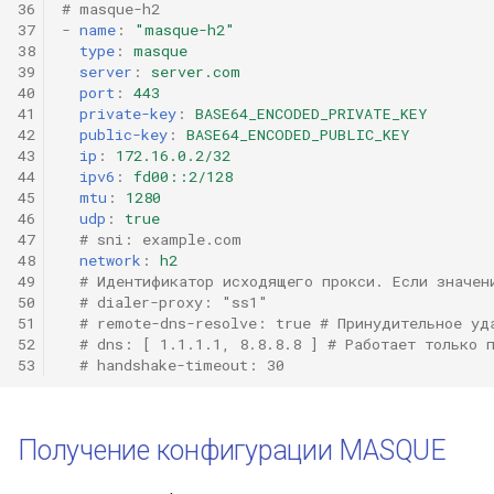
36
# masque-h2
Hysteria2
37
-
name
:
"masque-h2"
38
type
:
masque
39
server
:
server.com
Hysteria2 Realm
40
port
:
443
41
private-key
:
BASE64_ENCODED_PRIVATE_KEY
TrustTunnel
42
public-key
:
BASE64_ENCODED_PUBLIC_KEY
43
ip
:
172.16.0.2/32
44
ipv6
:
fd00::2/128
tunnel
45
mtu
:
1280
46
udp
:
true
47
# sni: example.com
Snell
48
network
:
h2
49
# Идентификатор исходящего прокси. Если значен
50
# dialer-proxy: "ss1"
51
# remote-dns-resolve: true # Принудительное уд
52
# dns: [ 1.1.1.1, 8.8.8.8 ] # Работает только 
53
# handshake-timeout: 30
Получение конфигурации MASQUE